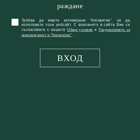
раждане
Трябва да имате активирани “бисквитки”, за да
използвате този уебсайт. С влизането в сайта Вие се
Общи условия
Уведомлението за
съгласявате с нашите
и
поверителност и “бисквитки”
..
ВХОД
РЕЦЕПТА
2 части
Tullamore D.E.W. XO
1 част
сок от лайм
0,5 части
захарен сироп
кубчета лед