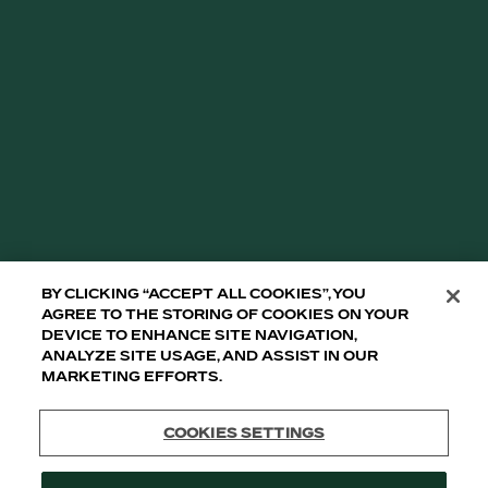
TYLKO DLA OSÓB, KTÓRE W SWOIM KRAJU
USTAWOWO MAJĄ PRAWO SPOŻYWAĆ
ALKOHOL. NIE PRZEKAZYWAĆ OSOBOM
NIEPEŁNOLETNIM.
TULLAMORE D.E.W. IRISH WHISKEY DISTILLERY
CLONMINCH, TULLAMORE, CO OFFALY, IRLANDIA.
TULLAMORE D.E.W. ©2008-2026
WYPIJMY ZA PICIE Z UMIAREM.
By clicking “Accept All Cookies”, you
agree to the storing of cookies on your
device to enhance site navigation,
analyze site usage, and assist in our
marketing efforts.
Cookies Settings