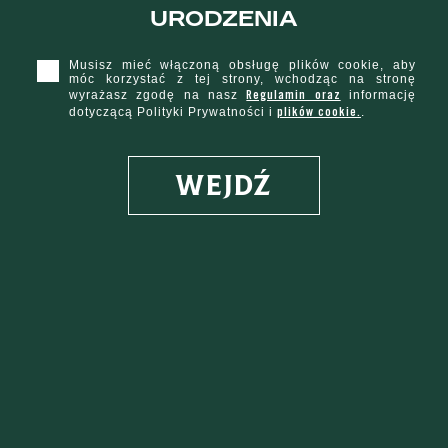
urodzenia
Musisz mieć włączoną obsługę plików cookie, aby
móc korzystać z tej strony, wchodząc na stronę
Regulamin oraz
wyrażasz zgodę na nasz
informację
plików cookie.
dotyczącą Polityki Prywatności i
.
WEJDŹ
PRZEPIS
50 ml
Tullamore D.E.W. Original Irish Whiskey
10 ml
Słodkiego Wermutu